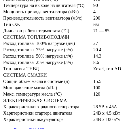
Температура на выходе из двигателя (°C)
90
Мощность привода вентилятора (кВт)
4
Производительность вентилятора (м3/c)
200
Тип ОЖ
н/д
Диапазон работы термостата (°C)
71 — 85
СИСТЕМА ТОПЛИВОПОДАЧИ
Расход топлива 100% нагрузке (л/ч)
27
Расход топлива 75% нагрузке (л/ч)
20.4
Расход топлива 50% нагрузке (л/ч)
14.3
Расход топлива 25% нагрузке (л/ч)
8.6
Тип насоса ТНВД
Zexel, тип AD
СИСТЕМА СМАЗКИ
Общий объем масла в системе (л)
15.5
Мин. давление масла (кПа)
100
Макс. температура масла (°C)
120
ЭЛЕКТРИЧЕСКАЯ СИСТЕМА
Характеристики зарядного генератора
28.5В х 45А
Харктеристики стартера двигателя
24В х 4.5 кВт
Характеристики аккумулятора
24В х 100 а*ч