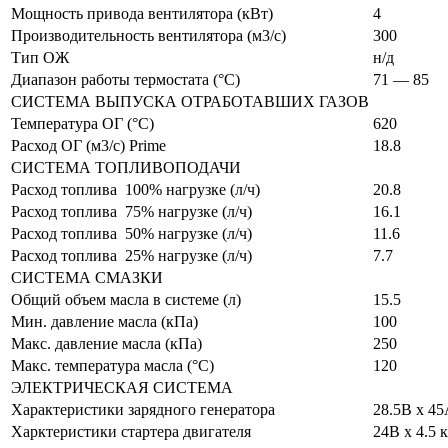
Мощность привода вентилятора (кВт)
4
Производительность вентилятора (м3/c)
300
Тип ОЖ
н/д
Диапазон работы термостата (°C)
71 — 85
СИСТЕМА ВЫПУСКА ОТРАБОТАВШИХ ГАЗОВ
Температура ОГ (°C)
620
Расход ОГ (м3/с) Prime
18.8
СИСТЕМА ТОПЛИВОПОДАЧИ
Расход топлива 100% нагрузке (л/ч)
20.8
Расход топлива 75% нагрузке (л/ч)
16.1
Расход топлива 50% нагрузке (л/ч)
11.6
Расход топлива 25% нагрузке (л/ч)
7.7
СИСТЕМА СМАЗКИ
Общий объем масла в системе (л)
15.5
Мин. давление масла (кПа)
100
Макс. давление масла (кПа)
250
Макс. температура масла (°C)
120
ЭЛЕКТРИЧЕСКАЯ СИСТЕМА
Характеристики зарядного генератора
28.5В х 4
Харктеристики стартера двигателя
24В х 4.5 