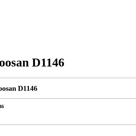
oosan D1146
osan D1146
46