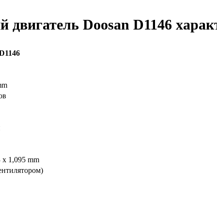
й двигатель Doosan D1146 харак
D1146
mm
ов
й
3 x 1,095 mm
вентилятором)