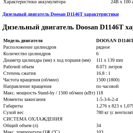
Характеристики аккумулятора
24В х 100 
Дизельный двигатель Doosan D1146T характеристики
Дизельный двигатель Doosan D1146T х
Модель двигателя
DOOSAN D1146
Расположение цилиндров
рядное
Количество цилиндров
6
Диаметр цилиндра (мм) x ход поршня (мм)
111 x 139 mm
Рабочий объем
8.071 литров
Степень сжатия
16.8 : 1
Частота вращения (об/мин)
1500 (1800)
Направление вращения
по часовой
Макс. мощность Stand-by / 1500 об/мин (кВт)
118
Моменты зажигания
1-5-3-6-2-4
Габариты
1,276 x 823 x 1,0
Сухой вес
780 кг (с вентиля
СИСТЕМА ОХЛАЖДЕНИЯ
Общий объем (л)
34
Макс. температура ОЖ (°C)
103