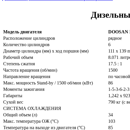
Дизельны
Модель двигателя
DOOSAN 
Расположение цилиндров
рядное
Количество цилиндров
6
Диаметр цилиндра (мм) x ход поршня (мм)
111 x 139 
Рабочий объем
8.071 литр
Степень сжатия
17.5 : 1
Частота вращения (об/мин)
1500
Направление вращения
по часово
Макс. мощность Stand-by / 1500 об/мин (кВт)
86
Моменты зажигания
1-5-3-6-2-3
Габариты
1,242 x 92
Сухой вес
790 кг (с 
СИСТЕМА ОХЛАЖДЕНИЯ
Общий объем (л)
34
Макс. температура ОЖ (°C)
103
Температура на выходе из двигателя (°C)
85