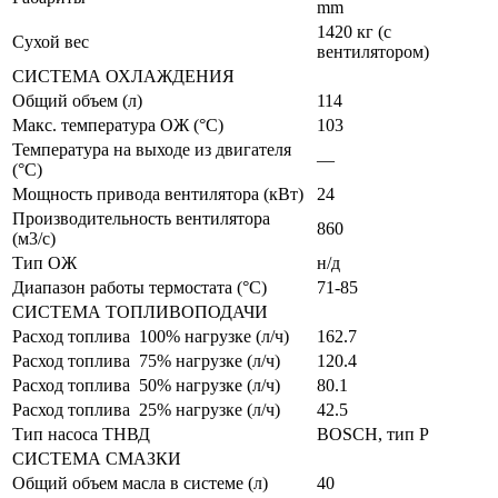
mm
1420 кг (с
Сухой вес
вентилятором)
СИСТЕМА ОХЛАЖДЕНИЯ
Общий объем (л)
114
Макс. температура ОЖ (°C)
103
Температура на выходе из двигателя
—
(°C)
Мощность привода вентилятора (кВт)
24
Производительность вентилятора
860
(м3/c)
Тип ОЖ
н/д
Диапазон работы термостата (°C)
71-85
СИСТЕМА ТОПЛИВОПОДАЧИ
Расход топлива 100% нагрузке (л/ч)
162.7
Расход топлива 75% нагрузке (л/ч)
120.4
Расход топлива 50% нагрузке (л/ч)
80.1
Расход топлива 25% нагрузке (л/ч)
42.5
Тип насоса ТНВД
BOSCH, тип Р
СИСТЕМА СМАЗКИ
Общий объем масла в системе (л)
40