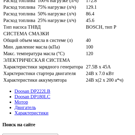
Расход топлива 100% нагрузке (л/ч)
172.8
Расход топлива 75% нагрузке (л/ч)
129.1
Расход топлива 50% нагрузке (л/ч)
86.4
Расход топлива 25% нагрузке (л/ч)
45.6
Тип насоса ТНВД
BOSCH, тип Р
СИСТЕМА СМАЗКИ
Общий объем масла в системе (л)
40
Мин. давление масла (кПа)
100
Макс. температура масла (°C)
120
ЭЛЕКТРИЧЕСКАЯ СИСТЕМА
Характеристики зарядного генератора
27.5В х 45А
Харктеристики стартера двигателя
24В х 7.0 кВт
Характеристики аккумулятора
24В х(2 х 200 а*ч)
Doosan DP222LB
Doosan DP180LC
Мотор
Двигатель
Характеристики
Поиск на сайте