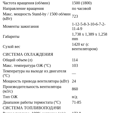
Частота вращения (об/мин)
1500 (1800)
Направление вращения
по часовой
Макс. мощность Stand-by / 1500 об/мин
723
(кВт)
1-12-5-8-3-10-6-7-2-
Моменты зажигания
11-4-9
1,738 x 1,389 x 1,258
Габариты
mm
1420 кг (с
Сухой вес
вентилятором)
СИСТЕМА ОХЛАЖДЕНИЯ
Общий объем (л)
114
Макс. температура ОЖ (°C)
103
Температура на выходе из двигателя
—
(°C)
Мощность привода вентилятора (кВт)
24
Производительность вентилятора
860
(м3/c)
Тип ОЖ
н/д
Диапазон работы термостата (°C)
71-85
СИСТЕМА ТОПЛИВОПОДАЧИ