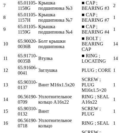
65.01105-
Крышка
■ CAP ;
7
2
1158G
подшипника №3
BEARING #3
65.01105-
Крышка
■ CAP ;
8
1
1157H
подшипника №7
BEARING #7
65.01105-
Крышка
■ CAP ;
9
1
1159G
подшипника №4
BEARING #4
■ BOLT ;
65.90020-
Болт крышки
10
BEARING
14
0036B
подшипника
CAP
65.91710-
■ RING ;
11
Втулка
14
0035B
LOCATING
65.91606-
12
Заглушка
PLUG ; CORE
1
0041
SCREW ;
65.90310-
13
Винт М16х1.5х20
PLUG
1
0137
M16x1.5×20
06.56190-
Уплотнительное
RING ; SEAL
14
1
0709
кольцо А16х22
A16x22
65.90310-
SCREW ;
15
Винт
1
0132
PLUG
06.56190-
Уплотнительное
16
RING ; SEAL
1
0718
кольцо
SCREW ;