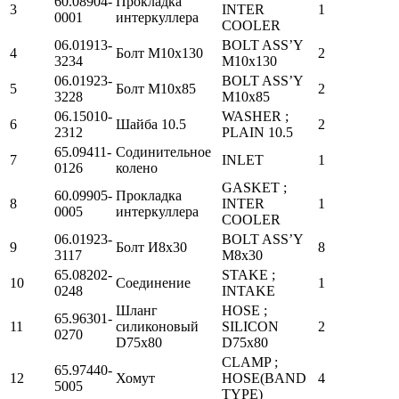
60.08904-
Прокладка
3
INTER
1
0001
интеркуллера
COOLER
06.01913-
BOLT ASS’Y
4
Болт М10х130
2
3234
M10x130
06.01923-
BOLT ASS’Y
5
Болт М10х85
2
3228
M10x85
06.15010-
WASHER ;
6
Шайба 10.5
2
2312
PLAIN 10.5
65.09411-
Содинительное
7
INLET
1
0126
колено
GASKET ;
60.09905-
Прокладка
8
INTER
1
0005
интеркуллера
COOLER
06.01923-
BOLT ASS’Y
9
Болт И8х30
8
3117
M8x30
65.08202-
STAKE ;
10
Соединение
1
0248
INTAKE
Шланг
HOSE ;
65.96301-
11
силиконовый
SILICON
2
0270
D75x80
D75x80
CLAMP ;
65.97440-
12
Хомут
HOSE(BAND
4
5005
TYPE)