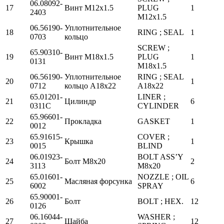
06.08092-
17
Винт М12х1.5
PLUG
1
2403
M12x1.5
06.56190-
Уплотнительное
18
RING ; SEAL
1
0703
кольцо
SCREW ;
65.90310-
19
Винт М18х1.5
PLUG
1
0131
M18x1.5
06.56190-
Уплотнительное
RING ; SEAL
20
1
0712
кольцо А18х22
A18x22
65.01201-
LINER ;
21
Цилиндр
6
0311C
CYLINDER
65.96601-
22
Прокладка
GASKET
1
0012
65.91615-
COVER ;
23
Крышка
1
0015
BLIND
06.01923-
BOLT ASS’Y
24
Болт М8х20
2
3113
M8x20
65.01601-
NOZZLE ; OIL
25
Масляная форсунка
6
6002
SPRAY
65.90001-
26
Болт
BOLT ; HEX.
12
0126
06.16044-
WASHER ;
27
Шайба
12