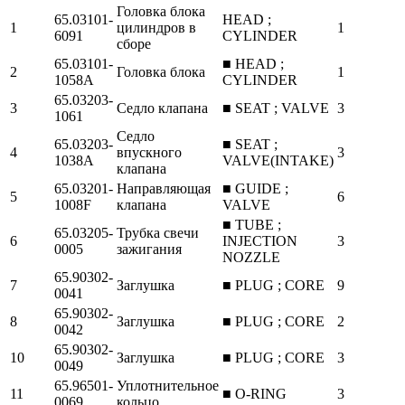
Головка блока
65.03101-
HEAD ;
1
цилиндров в
1
6091
CYLINDER
сборе
65.03101-
■ HEAD ;
2
Головка блока
1
1058A
CYLINDER
65.03203-
3
Седло клапана
■ SEAT ; VALVE
3
1061
Седло
65.03203-
■ SEAT ;
4
впускного
3
1038A
VALVE(INTAKE)
клапана
65.03201-
Направляющая
■ GUIDE ;
5
6
1008F
клапана
VALVE
■ TUBE ;
65.03205-
Трубка свечи
6
INJECTION
3
0005
зажигания
NOZZLE
65.90302-
7
Заглушка
■ PLUG ; CORE
9
0041
65.90302-
8
Заглушка
■ PLUG ; CORE
2
0042
65.90302-
10
Заглушка
■ PLUG ; CORE
3
0049
65.96501-
Уплотнительное
11
■ O-RING
3
0069
кольцо