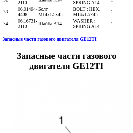
2110
SPRING A14
06.01494-
Болт
BOLT ; HEX.
33
1
4408
М14х1.5х45
M14x1.5×45
06.16731-
WASHER ;
34
Шайба А14
1
2110
SPRING A14
Запасные части газового двигателя GE12TI
Запасные части газового
двигателя GE12TI