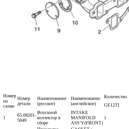
Номер
Количество
Номер
Наименование
Наименование
на
детали
(русское)
(английское)
GE12TI
схеме
Впускной
INTAKE
65.08201-
1
коллектор в
MANIFOLD
1
5049
сборе
ASS’Y(FRONT)