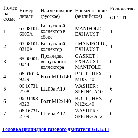
Номер
Количество
Номер
Наименование
Наименование
на
детали
(русское)
(английское)
GE12TI
схеме
Выпускной
65.08101-
MANIFOLD ;
1
коллектор в
1
6005A
EXHAUST
сборе
65.08101-
Выпускной
· MANIFOLD ;
2
1
0210A
коллектор
EXHAUST
Прокладка
GASKET ;
65.08901-
3
выпускного
EXHAUST
6
0044
коллектора
MANIFOLD
06.01013-
BOLT ; HEX.
4
Болт М10х140
6
9229
M10x140
06.16731-
WASHER ;
5
Шайба А10
6
2108
SPRING A10
06.01493-
BOLT ; HEX.
6
Болт М12х140
6
4323
M12x140
06.16731-
WASHER ;
7
Шайба А12
6
2109
SPRING A12
Головка цилиндров газового двигателя GE12TI