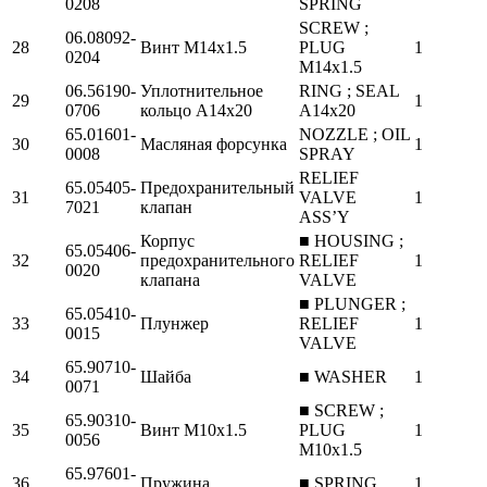
0208
SPRING
SCREW ;
06.08092-
28
Винт М14х1.5
PLUG
1
0204
M14x1.5
06.56190-
Уплотнительное
RING ; SEAL
29
1
0706
кольцо А14х20
A14x20
65.01601-
NOZZLE ; OIL
30
Масляная форсунка
1
0008
SPRAY
RELIEF
65.05405-
Предохранительный
31
VALVE
1
7021
клапан
ASS’Y
Корпус
■ HOUSING ;
65.05406-
32
предохранительного
RELIEF
1
0020
клапана
VALVE
■ PLUNGER ;
65.05410-
33
Плунжер
RELIEF
1
0015
VALVE
65.90710-
34
Шайба
■ WASHER
1
0071
■ SCREW ;
65.90310-
35
Винт М10х1.5
PLUG
1
0056
M10x1.5
65.97601-
36
Пружина
■ SPRING
1