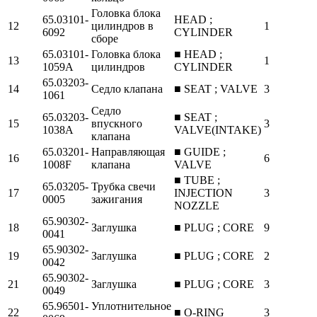
Головка блока
65.03101-
HEAD ;
12
цилиндров в
1
6092
CYLINDER
сборе
65.03101-
Головка блока
■ HEAD ;
13
1
1059A
цилиндров
CYLINDER
65.03203-
14
Седло клапана
■ SEAT ; VALVE
3
1061
Седло
65.03203-
■ SEAT ;
15
впускного
3
1038A
VALVE(INTAKE)
клапана
65.03201-
Направляющая
■ GUIDE ;
16
6
1008F
клапана
VALVE
■ TUBE ;
65.03205-
Трубка свечи
17
INJECTION
3
0005
зажигания
NOZZLE
65.90302-
18
Заглушка
■ PLUG ; CORE
9
0041
65.90302-
19
Заглушка
■ PLUG ; CORE
2
0042
65.90302-
21
Заглушка
■ PLUG ; CORE
3
0049
65.96501-
Уплотнительное
22
■ O-RING
3