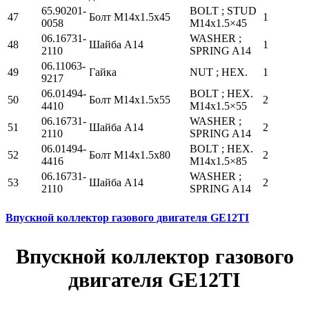
65.90201-
BOLT ; STUD
47
Болт М14х1.5х45
1
0058
M14x1.5×45
06.16731-
WASHER ;
48
Шайба А14
1
2110
SPRING A14
06.11063-
49
Гайка
NUT ; HEX.
1
9217
06.01494-
BOLT ; HEX.
50
Болт М14х1.5х55
2
4410
M14x1.5×55
06.16731-
WASHER ;
51
Шайба А14
2
2110
SPRING A14
06.01494-
BOLT ; HEX.
52
Болт М14х1.5х80
2
4416
M14x1.5×85
06.16731-
WASHER ;
53
Шайба А14
2
2110
SPRING A14
Впускной коллектор газового двигателя GE12TI
Впускной коллектор газового
двигателя GE12TI