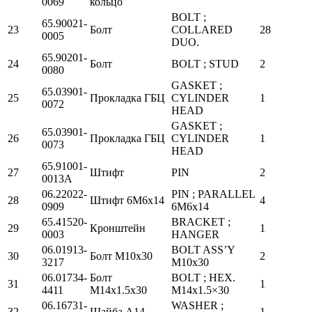
0069
кольцо
BOLT ;
65.90021-
23
Болт
COLLARED
28
0005
DUO.
65.90201-
24
Болт
BOLT ; STUD
2
0080
GASKET ;
65.03901-
25
Прокладка ГБЦ
CYLINDER
1
0072
HEAD
GASKET ;
65.03901-
26
Прокладка ГБЦ
CYLINDER
1
0073
HEAD
65.91001-
27
Штифт
PIN
2
0013A
06.22022-
PIN ; PARALLEL
28
Штифт 6М6х14
4
0909
6M6x14
65.41520-
BRACKET ;
29
Кронштейн
1
0003
HANGER
06.01913-
BOLT ASS’Y
30
Болт М10х30
2
3217
M10x30
06.01734-
Болт
BOLT ; HEX.
31
1
4411
М14х1.5х30
M14x1.5×30
06.16731-
WASHER ;
32
Шайба А14
1