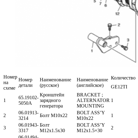
Номер
Количество
Номер
Наименование
Наименование
на
детали
(русское)
(английское)
GE12TI
схеме
Кронштейн
BRACKET ;
65.19102-
1
зарядного
ALTERNATOR
1
5050A
генератора
MOUNTING
06.01913-
BOLT ASS’Y
2
Болт М10х22
1
3214
M10x22
06.01943-
Болт
BOLT ASS’Y
3
2
3317
М12х1.5х30
M12x1.5×30
06.01494-