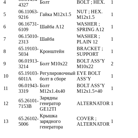
4
Болт
BOLT ; HEX.
1
4327
06.11063-
NUT ; HEX.
5
Гайка М12х1.5
1
9216
M12x1.5
06.16731-
WASHER ;
6
Шайба А12
1
6109
SPRING A12
06.15010-
WASHER ;
7
Шайба
1
2313
PLAIN 12
65.19103-
BRACKET ;
8
Кронштейн
1
5034
SUPPORT
06.01913-
BOLT ASS’Y
9
Болт М10х22
2
3214
M10x22
65.19103-
Регулировочный
EYE BOLT
10
1
6011A
болт в сборе
ASS’Y
06.01943-
Болт
BOLT ASS’Y
11
1
3319
М12х1.4х40
M12x1.5×40
Зарядны
65.26101-
12
генератор
ALTERNATOR
1
7153B
GE12TI
Крышка
65.26102-
COVER ;
13
зарядного
1
5006
ALTERNATOR
генератора