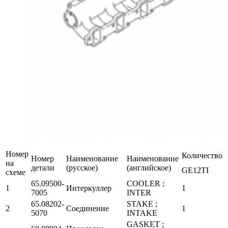
Номер
Количество
Номер
Наименование
Наименование
на
детали
(русское)
(английское)
GE12TI
схеме
65.09500-
COOLER ;
1
Интеркуллер
1
7005
INTER
65.08202-
STAKE ;
2
Соединение
1
5070
INTAKE
GASKET ;