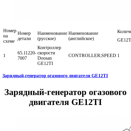
Номер
Колич
Номер
Наименование
Наименование
на
детали
(русское)
(английское)
GE12T
схеме
Контроллер
65.11220-
скорости
1
CONTROLLER;SPEED
1
7007
Doosan
GE12TI
Зарядный-генератор огазового двигателя GE12TI
Зарядный-генератор огазового
двигателя GE12TI