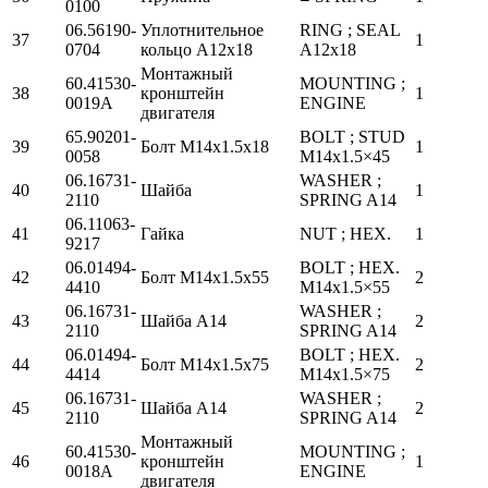
0100
06.56190-
Уплотнительное
RING ; SEAL
37
1
0704
кольцо А12х18
A12x18
Монтажный
60.41530-
MOUNTING ;
38
кронштейн
1
0019A
ENGINE
двигателя
65.90201-
BOLT ; STUD
39
Болт М14х1.5х18
1
0058
M14x1.5×45
06.16731-
WASHER ;
40
Шайба
1
2110
SPRING A14
06.11063-
41
Гайка
NUT ; HEX.
1
9217
06.01494-
BOLT ; HEX.
42
Болт М14х1.5х55
2
4410
M14x1.5×55
06.16731-
WASHER ;
43
Шайба А14
2
2110
SPRING A14
06.01494-
BOLT ; HEX.
44
Болт М14х1.5х75
2
4414
M14x1.5×75
06.16731-
WASHER ;
45
Шайба А14
2
2110
SPRING A14
Монтажный
60.41530-
MOUNTING ;
46
кронштейн
1
0018A
ENGINE
двигателя