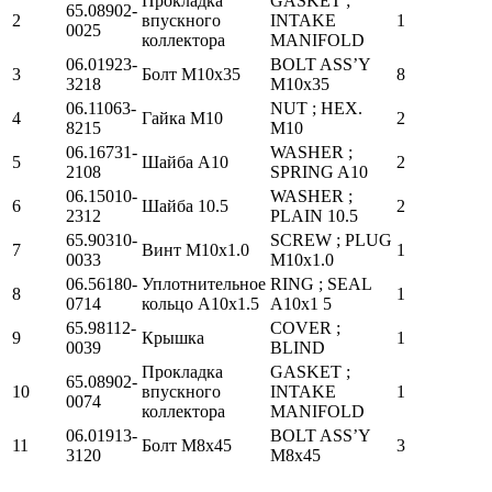
Прокладка
GASKET ;
65.08902-
2
впускного
INTAKE
1
0025
коллектора
MANIFOLD
06.01923-
BOLT ASS’Y
3
Болт М10х35
8
3218
M10x35
06.11063-
NUT ; HEX.
4
Гайка М10
2
8215
M10
06.16731-
WASHER ;
5
Шайба А10
2
2108
SPRING A10
06.15010-
WASHER ;
6
Шайба 10.5
2
2312
PLAIN 10.5
65.90310-
SCREW ; PLUG
7
Винт М10х1.0
1
0033
M10x1.0
06.56180-
Уплотнительное
RING ; SEAL
8
1
0714
кольцо А10х1.5
A10x1 5
65.98112-
COVER ;
9
Крышка
1
0039
BLIND
Прокладка
GASKET ;
65.08902-
10
впускного
INTAKE
1
0074
коллектора
MANIFOLD
06.01913-
BOLT ASS’Y
11
Болт М8х45
3
3120
M8x45