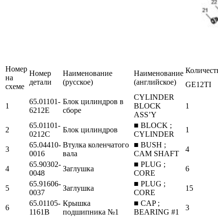
Номер
Количест
Номер
Наименование
Наименование
на
детали
(русское)
(английское)
GE12TI
схеме
CYLINDER
65.01101-
Блок цилиндров в
1
BLOCK
1
6212E
сборе
ASS’Y
65.01101-
■ BLOCK ;
2
Блок цилиндров
1
0212C
CYLINDER
65.04410-
Втулка коленчатого
■ BUSH ;
3
4
0016
вала
CAM SHAFT
65.90302-
■ PLUG ;
4
Заглушка
6
0048
CORE
65.91606-
■ PLUG ;
5
Заглушка
15
0037
CORE
65.01105-
Крышка
■ CAP ;
6
3
1161B
подшипника №1
BEARING #1