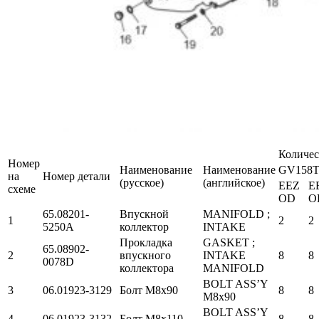
Количес
Номер
Наименование
Наименование
GV158T
на
Номер детали
(русское)
(английское)
EEZ
E
схеме
OD
O
65.08201-
Впускной
MANIFOLD ;
1
2
2
5250A
коллектор
INTAKE
Прокладка
GASKET ;
65.08902-
2
впускного
INTAKE
8
8
0078D
коллектора
MANIFOLD
BOLT ASS’Y
3
06.01923-3129
Болт М8х90
8
8
M8x90
BOLT ASS’Y
4
06.01923-3132
Болт М8х110
8
8