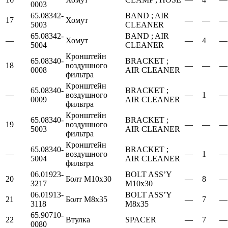
0003
65.08342-
BAND ; AIR
17
Хомут
—
—
—
5003
CLEANER
65.08342-
BAND ; AIR
—
Хомут
—
4
—
5004
CLEANER
Кронштейн
65.08340-
BRACKET ;
18
воздушного
—
—
—
0008
AIR CLEANER
фильтра
Кронштейн
65.08340-
BRACKET ;
—
воздушного
—
1
—
0009
AIR CLEANER
фильтра
Кронштейн
65.08340-
BRACKET ;
19
воздушного
—
—
—
5003
AIR CLEANER
фильтра
Кронштейн
65.08340-
BRACKET ;
—
воздушного
—
1
—
5004
AIR CLEANER
фильтра
06.01923-
BOLT ASS’Y
20
Болт М10х30
—
8
—
3217
M10x30
06.01913-
BOLT ASS’Y
21
Болт М8х35
—
7
—
3118
M8x35
65.90710-
22
Втулка
SPACER
—
7
—
0080