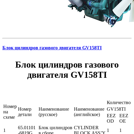
Блок цилиндров газового двигателя GV158TI
Блок цилиндров газового
двигателя GV158TI
Количество
Номер
Номер
Наименование
Наименование
GV158TI
на
детали
(русское)
(английское)
EEZ
EEZ
схеме
OD
OE
65.01101
Блок цилиндров
CYLINDER
1
1
1
-6819G
в сборе
BLOCK ASS’Y