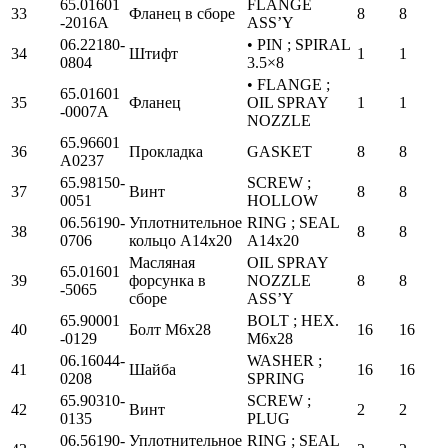
65.01601
FLANGE
33
Фланец в сборе
8
8
-2016A
ASS’Y
06.22180-
• PIN ; SPIRAL
34
Штифт
1
1
0804
3.5×8
• FLANGE ;
65.01601
35
Фланец
OIL SPRAY
1
1
-0007A
NOZZLE
65.96601
36
Прокладка
GASKET
8
8
A0237
65.98150-
SCREW ;
37
Винт
8
8
0051
HOLLOW
06.56190-
Уплотнительное
RING ; SEAL
38
8
8
0706
кольцо А14х20
A14x20
Масляная
OIL SPRAY
65.01601
39
форсунка в
NOZZLE
8
8
-5065
сборе
ASS’Y
65.90001
BOLT ; HEX.
40
Болт М6х28
16
16
-0129
M6x28
06.16044-
WASHER ;
41
Шайба
16
16
0208
SPRING
65.90310-
SCREW ;
42
Винт
2
2
0135
PLUG
06.56190-
Уплотнительное
RING ; SEAL