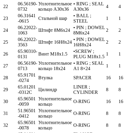
06.56190-
Уплотнительное
• RING ; SEAL
22
4
4
0732
кольцо А30х36
A30x36
06.31641
• BALL ;
23
Стальной шар
1
1
-0615
STEEL
06.22022-
• PIN ; DOWEL
24
Штифт 8М6х24
2
2
1063
8M6x24
06.22022-
• PIN ; DOWEL
25
Штифт 16Н8х24
2
2
3563
16H8x24
65.90310-
•SCREW ;
26
Винт М18х1.5
1
1
0131
PLUG M18x1.5
06.56190-
Уплотнительное
• RING ; SEAL
27
1
1
0713
кольцо 18х24
A1 8×24
65.91701
28
Втулка
SPACER
16
16
-0274
65.01201
LINER ;
29
Цилиндр
8
8
-0312C
CYLINDER
65.96501
Уплотнительное
30
O-RING
16
16
-0059
кольцо
51.96501
Уплотнительное
31
O-RING
8
8
-0412
кольцо
65.96501
Уплотнительное
32
O-RING
8
8
-0078
кольцо