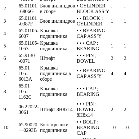
65.01101
Блок цилиндров
• CYLINDER
2
1
1
-6806G
в сборе
BLOCK ASS’Y
65.01101
• • BLOCK ;
3
Блок цилиндров
1
1
-0387F
CYLINDER
65.01105-
Крышка
• • BEARING
4
1
1
6007
подшипника
CAP ASS’Y
65.01105-
Крышка
• • • CAP ;
5
1
1
1053
подшипника
BEARING
65.91301
• • • PIN ;
6
Штифт
2
2
-0071
DOWEL
65.01
Крышка
• • BEARING
7
105-
подшипника в
4
4
CAP ASS’Y
6013A
сборе
65.01
Крышка
• • • CAP ;
8
105-
1
1
подшипника
BEARING
1162C
• • • PIN ;
06.22022-
9
Штифт 8Н8х14
DOWEL
2
2
3061
8H8x14
• • BOLT ;
65.90020
Болт крышки
10
BEARING
10
10
—0293B
подшипника
CAP