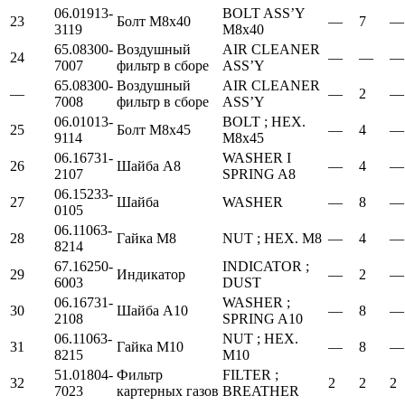
06.01913-
BOLT ASS’Y
23
Болт М8х40
—
7
—
3119
M8x40
65.08300-
Воздушный
AIR CLEANER
24
—
—
—
7007
фильтр в сборе
ASS’Y
65.08300-
Воздушный
AIR CLEANER
—
—
2
—
7008
фильтр в сборе
ASS’Y
06.01013-
BOLT ; HEX.
25
Болт М8х45
—
4
—
9114
M8x45
06.16731-
WASHER I
26
Шайба А8
—
4
—
2107
SPRING A8
06.15233-
27
Шайба
WASHER
—
8
—
0105
06.11063-
28
Гайка М8
NUT ; HEX. M8
—
4
—
8214
67.16250-
INDICATOR ;
29
Индикатор
—
2
—
6003
DUST
06.16731-
WASHER ;
30
Шайба А10
—
8
—
2108
SPRING A10
06.11063-
NUT ; HEX.
31
Гайка М10
—
8
—
8215
M10
51.01804-
Фильтр
FILTER ;
32
2
2
2
7023
картерных газов
BREATHER