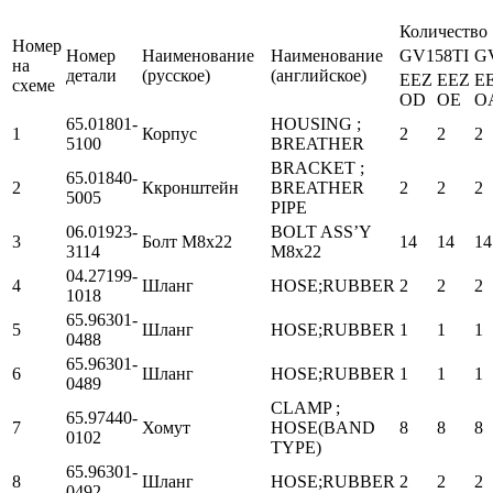
Количество
Номер
Номер
Наименование
Наименование
GV158TI
G
на
детали
(русское)
(английское)
EEZ
EEZ
E
схеме
OD
OE
O
65.01801-
HOUSING ;
1
Корпус
2
2
2
5100
BREATHER
BRACKET ;
65.01840-
2
Ккронштейн
BREATHER
2
2
2
5005
PIPE
06.01923-
BOLT ASS’Y
3
Болт М8х22
14
14
14
3114
M8x22
04.27199-
4
Шланг
HOSE;RUBBER
2
2
2
1018
65.96301-
5
Шланг
HOSE;RUBBER
1
1
1
0488
65.96301-
6
Шланг
HOSE;RUBBER
1
1
1
0489
CLAMP ;
65.97440-
7
Хомут
HOSE(BAND
8
8
8
0102
TYPE)
65.96301-
8
Шланг
HOSE;RUBBER
2
2
2
0492