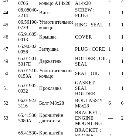
43
2
2
0706
кольцо А14х20
A14x20
06.08040-
SCREW ;
44
Винт
1
1
2214
PLUG
06.56190-
Уплотнительное
45
RING ; SEAL
1
1
0739
кольцо
65.91605-
46
Крышка
COVER
1
1
0013
65.90302-
47
Заглушка
PLUG ; CORE
1
1
0056
65.01501-
HOLDER ; OIL
49
Держатель
1
1
5017D
SEAL
65.01510-
Уплотнительное
50
SEAL ; OIL
1
1
0153A
кольцо
GASKET;
65.01905-
51
Прокладка
SEAL
1
1
0032
HOLDER
06.01923-
BOLT ASS’Y
52
Болт М8х28
6
6
3116
M8x28
BRACKET ;
65.41530-
Кронштейн
53
ENGINE
—
2
5080A
двигателя
MOUNTING
BRACKET ;
65.41530-
Кронштейн
—
ENGINE
2
—