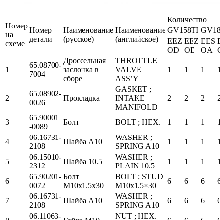
Количество
Номер
Номер
Наименование
Наименование
GV158TI
GV18
на
детали
(русское)
(английское)
EEZ
EEZ
EES
схеме
OD
OE
OA
Дроссельная
THROTTLE
65.08700-
1
заслонка в
VALVE
1
1
1
7004
сборе
ASS’Y
GASKET ;
65.08902-
2
Прокладка
INTAKE
2
2
2
0026
MANIFOLD
65.90001
3
Болт
BOLT ; HEX.
1
1
1
-0089
06.16731-
WASHER ;
4
Шайба А10
1
1
1
2108
SPRING A10
06.15010-
WASHER ;
5
Шайба 10.5
1
1
1
2312
PLAIN 10.5
65.90201-
Болт
BOLT ; STUD
6
6
6
6
0072
М10х1.5х30
M10x1.5×30
06.16731-
WASHER ;
7
Шайба А10
6
6
6
2108
SPRING A10
06.11063-
NUT ; HEX.