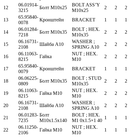
06.01914-
BOLT ASS’Y
12
Болт М10х25
2
2
2
3215
M10x25
65.95840-
13
Кронштейн
BRACKET
1
1
1
0078
06.01284-
BOLT ; HEX.
14
Болт М10х35
2
2
2
7218
M10x35
06.16731-
WASHER ;
15
Шайба А10
2
2
2
2108
SPRING A10
06.11063-
NUT ; HEX.
16
Гайка
2
2
2
8215
M10
65.95840-
17
Кронштейн
BRACKET
1
1
1
0079
06.06225-
BOLT ; STUD
18
Болт М10х35
2
2
2
0809
M10x35
06.11063-
NUT ; HEX.
19
Гайка М10
2
2
2
8215
M10
06.16731-
WASHER ;
20
Шайба А10
2
2
2
2108
SPRING A10
06.01283-
Болт
BOLT ; HEX.
21
1
1
1
7235
М10х1.5х140
M1 0x1.5×1 40
06.11250-
NUT ; HEX.
22
Гайка М10
1
1
1
2106
M10