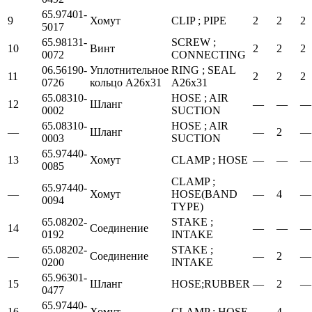
65.97401-
9
Хомут
CLIP ; PIPE
2
2
2
5017
65.98131-
SCREW ;
10
Винт
2
2
2
0072
CONNECTING
06.56190-
Уплотнительное
RING ; SEAL
11
2
2
2
0726
кольцо А26х31
A26x31
65.08310-
HOSE ; AIR
12
Шланг
—
—
—
0002
SUCTION
65.08310-
HOSE ; AIR
—
Шланг
—
2
—
0003
SUCTION
65.97440-
13
Хомут
CLAMP ; HOSE
—
—
—
0085
CLAMP ;
65.97440-
—
Хомут
HOSE(BAND
—
4
—
0094
TYPE)
65.08202-
STAKE ;
14
Соединение
—
—
—
0192
INTAKE
65.08202-
STAKE ;
—
Соединение
—
2
—
0200
INTAKE
65.96301-
15
Шланг
HOSE;RUBBER
—
2
—
0477
65.97440-
16
Хомут
CLAMP ; HOSE
—
4
—