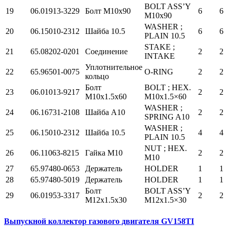
BOLT ASS’Y
19
06.01913-3229
Болт М10х90
6
6
M10x90
WASHER ;
20
06.15010-2312
Шайба 10.5
6
6
PLAIN 10.5
STAKE ;
21
65.08202-0201
Соединение
2
2
INTAKE
Уплотнительное
22
65.96501-0075
O-RING
2
2
кольцо
Болт
BOLT ; HEX.
23
06.01013-9217
2
2
М10х1.5х60
M10x1.5×60
WASHER ;
24
06.16731-2108
Шайба А10
2
2
SPRING A10
WASHER ;
25
06.15010-2312
Шайба 10.5
4
4
PLAIN 10.5
NUT ; HEX.
26
06.11063-8215
Гайка М10
2
2
M10
27
65.97480-0653
Держатель
HOLDER
1
1
28
65.97480-5019
Держатель
HOLDER
1
1
Болт
BOLT ASS’Y
29
06.01953-3317
2
2
М12х1.5х30
M12x1.5×30
Выпускной коллектор газового двигателя GV158TI