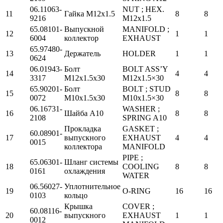
06.11063-
NUT ; HEX.
11
Гайка М12х1.5
8
8
9216
M12x1.5
65.08101-
Выпускной
MANIFOLD ;
12
1
1
6004
коллектор
EXHAUST
65.97480-
13
Держатель
HOLDER
1
1
0624
06.01943-
Болт
BOLT ASS’Y
14
4
4
3317
М12х1.5х30
M12x1.5×30
65.90201-
Болт
BOLT ; STUD
15
8
8
0072
М10х1.5х30
M10x1.5×30
06.16731-
WASHER ;
16
Шайба А10
8
8
2108
SPRING A10
Прокладка
GASKET ;
60.08901-
17
выпускного
EXHAUST
4
4
0015
коллектора
MANIFOLD
PIPE ;
65.06301-
Шланг системы
18
COOLING
8
8
0161
охлаждения
WATER
06.56027-
Уплотнительное
19
O-RING
16
16
0103
кольцо
Крышка
COVER ;
60.08116-
20
выпускного
EXHAUST
1
1
0012