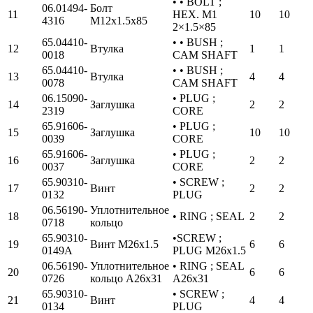
• • BOLT ;
06.01494-
Болт
11
HEX. M1
10
10
4316
М12х1.5х85
2×1.5×85
65.04410-
• • BUSH ;
12
Втулка
1
1
0018
CAM SHAFT
65.04410-
• • BUSH ;
13
Втулка
4
4
0078
CAM SHAFT
06.15090-
• PLUG ;
14
Заглушка
2
2
2319
CORE
65.91606-
• PLUG ;
15
Заглушка
10
10
0039
CORE
65.91606-
• PLUG ;
16
Заглушка
2
2
0037
CORE
65.90310-
• SCREW ;
17
Винт
2
2
0132
PLUG
06.56190-
Уплотнительное
18
• RING ; SEAL
2
2
0718
кольцо
65.90310-
•SCREW ;
19
Винт М26х1.5
6
6
0149A
PLUG M26x1.5
06.56190-
Уплотнительное
• RING ; SEAL
20
6
6
0726
кольцо А26х31
A26x31
65.90310-
• SCREW ;
21
Винт
4
4
0134
PLUG