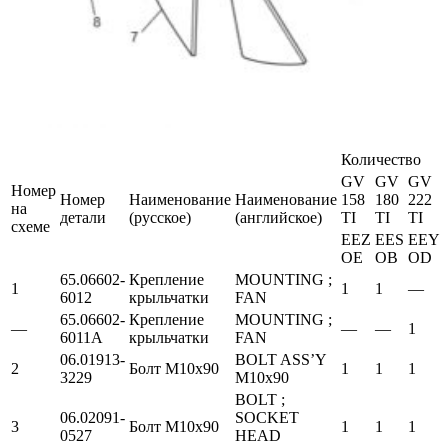
Количество
GV
GV
GV
Номер
Номер
Наименование
Наименование
158
180
222
на
детали
(русское)
(английское)
TI
TI
TI
схеме
EEZ
EES
EEY
OE
OB
OD
65.06602-
Крепление
MOUNTING ;
1
1
1
—
6012
крыльчатки
FAN
65.06602-
Крепление
MOUNTING ;
—
—
—
1
6011А
крыльчатки
FAN
06.01913-
BOLT ASS’Y
2
Болт М10х90
1
1
1
3229
M10x90
BOLT ;
06.02091-
SOCKET
3
Болт М10х90
1
1
1
0527
HEAD