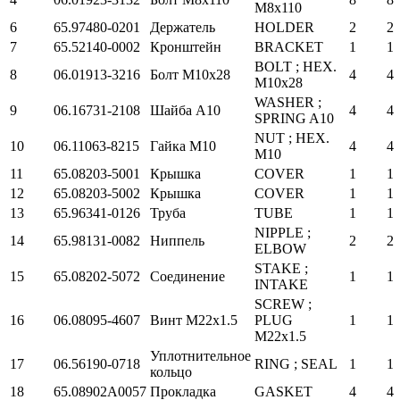
M8x110
6
65.97480-0201
Держатель
HOLDER
2
2
7
65.52140-0002
Кронштейн
BRACKET
1
1
BOLT ; HEX.
8
06.01913-3216
Болт М10х28
4
4
M10x28
WASHER ;
9
06.16731-2108
Шайба А10
4
4
SPRING A10
NUT ; HEX.
10
06.11063-8215
Гайка М10
4
4
M10
11
65.08203-5001
Крышка
COVER
1
1
12
65.08203-5002
Крышка
COVER
1
1
13
65.96341-0126
Труба
TUBE
1
1
NIPPLE ;
14
65.98131-0082
Ниппель
2
2
ELBOW
STAKE ;
15
65.08202-5072
Соединение
1
1
INTAKE
SCREW ;
16
06.08095-4607
Винт М22х1.5
PLUG
1
1
M22x1.5
Уплотнительное
17
06.56190-0718
RING ; SEAL
1
1
кольцо
18
65.08902A0057
Прокладка
GASKET
4
4