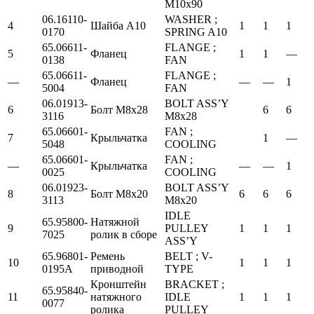
M10x90
06.16110-
WASHER ;
4
Шайба А10
1
1
1
0170
SPRING A10
65.06611-
FLANGE ;
5
Фланец
1
1
—
0138
FAN
65.06611-
FLANGE ;
—
Фланец
—
—
1
5004
FAN
06.01913-
BOLT ASS’Y
6
Болт М8х28
6
6
3116
M8x28
65.06601-
FAN ;
7
Крыльчатка
1
—
5048
COOLING
65.06601-
FAN ;
—
Крыльчатка
—
—
1
0025
COOLING
06.01923-
BOLT ASS’Y
8
Болт М8х20
6
6
6
3113
M8x20
IDLE
65.95800-
Натяжной
9
PULLEY
1
1
1
7025
ролик в сборе
ASS’Y
65.96801-
Ремень
BELT ; V-
10
1
1
1
0195А
приводной
TYPE
Кронштейн
BRACKET ;
65.95840-
11
натяжного
IDLE
1
1
1
0077
ролика
PULLEY