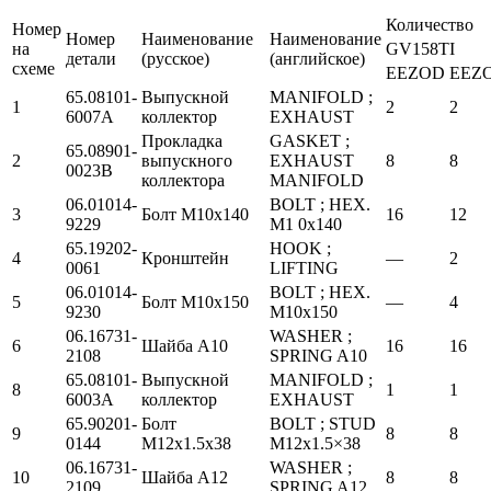
Количество
Номер
Номер
Наименование
Наименование
на
GV158TI
детали
(русское)
(английское)
схеме
EEZOD
EEZ
65.08101-
Выпускной
MANIFOLD ;
1
2
2
6007А
коллектор
EXHAUST
Прокладка
GASKET ;
65.08901-
2
выпускного
EXHAUST
8
8
0023В
коллектора
MANIFOLD
06.01014-
BOLT ; HEX.
3
Болт М10х140
16
12
9229
M1 0x140
65.19202-
HOOK ;
4
Кронштейн
—
2
0061
LIFTING
06.01014-
BOLT ; HEX.
5
Болт М10х150
—
4
9230
M10x150
06.16731-
WASHER ;
6
Шайба А10
16
16
2108
SPRING A10
65.08101-
Выпускной
MANIFOLD ;
8
1
1
6003А
коллектор
EXHAUST
65.90201-
Болт
BOLT ; STUD
9
8
8
0144
М12х1.5х38
M12x1.5×38
06.16731-
WASHER ;
10
Шайба А12
8
8
2109
SPRING A12